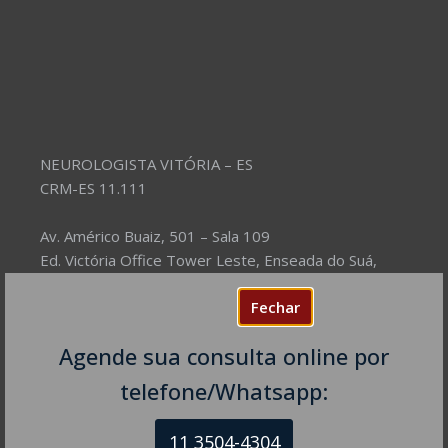
NEUROLOGISTA VITÓRIA – ES
CRM-ES 11.111
Av. Américo Buaiz, 501 – Sala 109
Ed. Victória Office Tower Leste, Enseada do Suá,
Vitória – ES, CEP: 29050-911
Fechar
Telefones:
Agende sua consulta online por
(27) 99707-3433
(27) 99886-7489
telefone/Whatsapp:
11 3504-4304