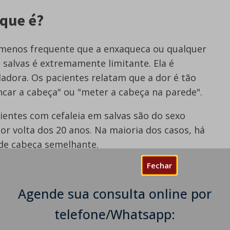
 que é?
 menos frequente que a enxaqueca ou qualquer
m salvas é extremamente limitante. Ela é
adora. Os pacientes relatam que a dor é tão
car a cabeça" ou "meter a cabeça na parede".
ientes com cefaleia em salvas são do sexo
or volta dos 20 anos. Na maioria dos casos, há
 de cabeça semelhante.
Fechar
uma afetar sempre o mesmo lado e se concentrar
característica e se assemelha a uma "facada".
Agende sua consulta online por
esenta sinais de lacrimejamento, vermelhidão ou
telefone/Whatsapp: