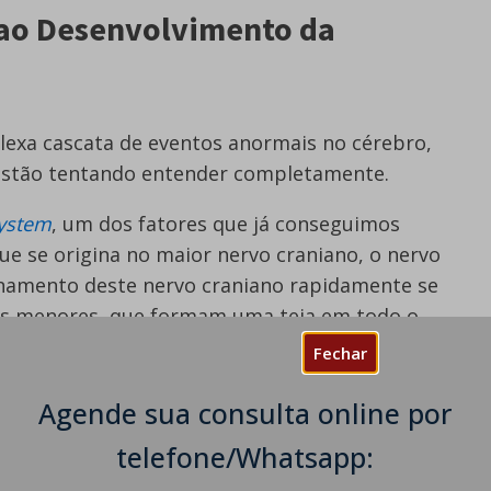
 ao Desenvolvimento da
exa cascata de eventos anormais no cérebro,
 estão tentando entender completamente.
System
, um dos fatores que já conseguimos
que se origina no maior nervo craniano, o nervo
onamento deste nervo craniano rapidamente se
os menores, que formam uma teia em todo o
 cérebro, conhecido como dura mater.
Fechar
o início de um episódio de enxaqueca, os
Agende sua consulta online por
de sofrem alterações moleculares. Isso faz com
telefone/Whatsapp:
à pressão. Esta resposta do gatilho capilar cria
são arterial naturalmente oscila a cada