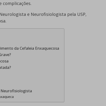
de complicações.
 Neurologista e Neurofisiologista pela USP,
osa.
vimento da Cefaleia Enxaquecosa
Grave?
ecosa
atada?
 Neurofisiologista
nxaqueca