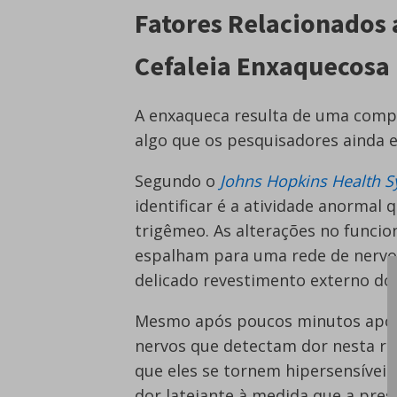
Fatores Relacionados
Cefaleia Enxaquecosa
A enxaqueca resulta de uma compl
algo que os pesquisadores ainda
Segundo o
Johns Hopkins Health 
identificar é a atividade anormal 
trigêmeo. As alterações no funci
espalham para uma rede de nerv
delicado revestimento externo do
Mesmo após poucos minutos após 
nervos que detectam dor nesta re
que eles se tornem hipersensíveis 
dor latejante à medida que a pres