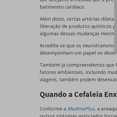
batimento cardíaco.
Além disso, certas artérias dilata
liberação de produtos químicos p
algumas dessas mudanças mesmo 
Acredita-se que os neurotransmi
desempenham um papel no desenv
Também já compreendemos que há
fatores ambientais, incluindo mud
viagens, também podem desencade
Quando a Cefaleia En
Conforme a
MedlinePlus
, a enxaq
outros sintomas associados forçam