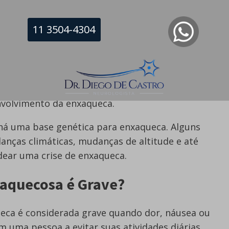
11 3504-4304
m e o fluxo sanguíneo é alterado, causando a
rodutores de dor. Você pode experimentar
depois de um ataque ter passado.
ssores dopamina e serotonina também
olvimento da enxaqueca.
 uma base genética para enxaqueca. Alguns
anças climáticas, mudanças de altitude e até
ar uma crise de enxaqueca.
xaquecosa é Grave?
ueca é considerada grave quando dor, náusea ou
 uma pessoa a evitar suas atividades diárias