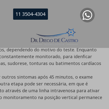
11 3504-4304
ante um teste de mesa inclinável:
costas em uma mesa motorizada por cerca de
olocá-lo em uma posição quase vertical, onde
os, dependendo do motivo do teste. Enquanto
é constantemente monitorado, para idenficar
as, sudorese, tonturas ou batimentos cardíacos
r outros sintomas após 45 minutos, o exame
utra etapa pode ser necessária, em que é
 através de uma linha intravenosa para ativar
 o monitoramento na posição vertical permanece