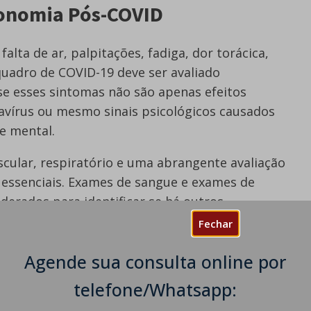
tonomia Pós-COVID
alta de ar, palpitações, fadiga, dor torácica,
uadro de COVID-19 deve ser avaliado
se esses sintomas não são apenas efeitos
avírus ou mesmo sinais psicológicos causados
e mental.
cular, respiratório e uma abrangente avaliação
ão essenciais. Exames de sangue e exames de
rados para identificar se há outros
pneumonia, embolia pulmonar e miocardite.
Fechar
experimentando uma disfunção autonômica se
Agende sua consulta online por
ir da cama pela manhã. Um teste de mesa
telefone/Whatsapp:
ntes de sono (por exemplo, quarto escuro e
ministrado para confirmar a suspeita de