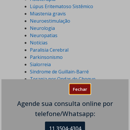
Lúpus Eritematoso Sistêmico
Miastenia gravis
Neuroestimulação
Neurologia
Neuropatias
Notícias
Paralisia Cerebral
Parkinsonismo
Sialorreia
Síndrome de Guillain-Barré
Terapia por Ondas de Choque
Tiques Nervosos
Fechar
Tontura
Toxina Botulínica
Agende sua consulta online por
Transtornos do Humor
telefone/Whatsapp:
Tratamentos em Neurologia
Tremores
11 3504-4304