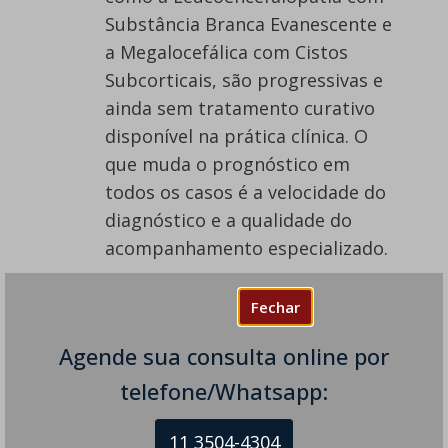
Substância Branca Evanescente e
a Megalocefálica com Cistos
Subcorticais, são progressivas e
ainda sem tratamento curativo
disponível na prática clínica. O
que muda o prognóstico em
todos os casos é a velocidade do
diagnóstico e a qualidade do
acompanhamento especializado.
A Leucoencefalopatia Multifocal
Fechar
Progressiva só acontece em
pessoas com HIV?
Agende sua consulta online por
Não. Embora o HIV tenha sido
telefone/Whatsapp:
historicamente a principal causa
de imunossupressão associada à
11 3504-4304