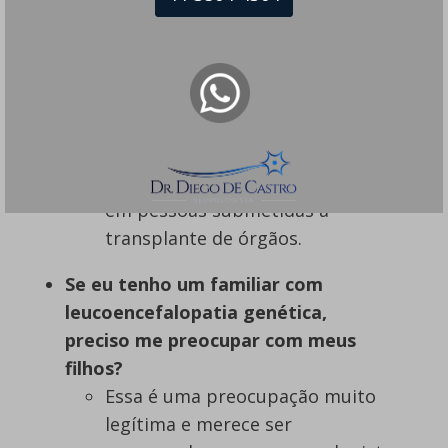
LMP, hoje ela é também
observada em pacientes que
usam medicamentos
imunossupressores para
doenças autoimunes como
Esclerose Múltipla, artrite
reumatoide e lúpus, bem como
em pessoas submetidas a
transplante de órgãos.
Se eu tenho um familiar com
leucoencefalopatia genética,
preciso me preocupar com meus
filhos?
Essa é uma preocupação muito
legítima e merece ser