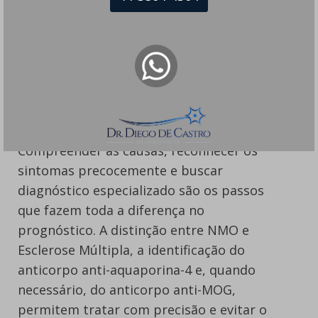
não estão acessíveis.
Em Resumo
A Neuromielite Óptica é uma doença
autoimune grave, mas o cenário mudou
radicalmente nos últimos anos.
Compreender as causas, reconhecer os
sintomas precocemente e buscar
diagnóstico especializado são os passos
que fazem toda a diferença no
prognóstico. A distinção entre NMO e
Esclerose Múltipla, a identificação do
anticorpo anti-aquaporina-4 e, quando
necessário, do anticorpo anti-MOG,
permitem tratar com precisão e evitar o