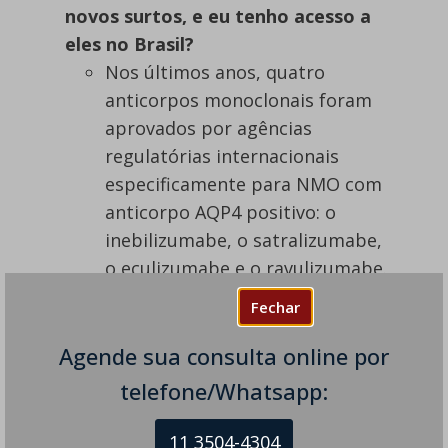
novos surtos, e eu tenho acesso a
eles no Brasil?
Nos últimos anos, quatro
anticorpos monoclonais foram
aprovados por agências
regulatórias internacionais
especificamente para NMO com
anticorpo AQP4 positivo: o
inebilizumabe, o satralizumabe,
o eculizumabe e o ravulizumabe.
No Brasil, o inebilizumabe e o
Fechar
satralizumabe já têm registro na
ANVISA. O rituximabe, disponível
Agende sua consulta online por
na rede pública, continua sendo
telefone/Whatsapp:
uma opção eficaz e recomendada
enquanto os novos biológicos
11 3504-4304