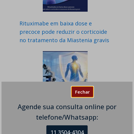
Rituximabe em baixa dose e
precoce pode reduzir o corticoide
no tratamento da Miastenia gravis
Fechar
Agende sua consulta online por
Cemdisiran: FDA e EMA aceitam
telefone/Whatsapp:
pedidos regulatórios para nova
terapia em miastenia gravis
11 3504-4304
generalizada