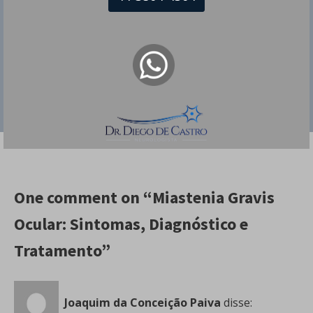
Também se dedica a reabilitação de
pacientes com AVC, distonias e crianças
com paralisia cerebral, por meio de
aplicação de toxina botulínica (Botox) e
neuromodulação.
One comment on “Miastenia Gravis
Ocular: Sintomas, Diagnóstico e
Tratamento”
Joaquim da Conceição Paiva
disse: