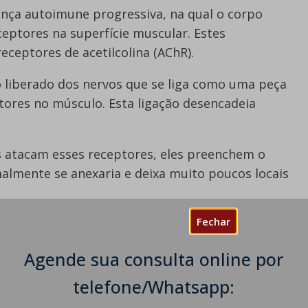
ença autoimune progressiva, na qual o corpo
eptores na superfície muscular. Estes
ceptores de acetilcolina (AChR).
o liberado dos nervos que se liga como uma peça
tores no músculo. Esta ligação desencadeia
 atacam esses receptores, eles preenchem o
malmente se anexaria e deixa muito poucos locais
Fechar
uim de acetilcolina nos receptores musculares;
ssária para contração muscular, isso causará
Agende sua consulta online por
telefone/Whatsapp:
ividade na Miastenia