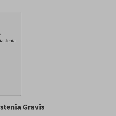
s
iastenia
tenia Gravis