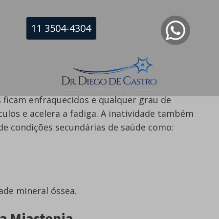
r Myasthenia
, em geral, a razão pela qual o
11 3504-4304
divíduos com MG é devido à inatividade pré-
e MG muitas vezes motiva os indivíduos a se
is sedentários, por medo de piorar os
 ficam enfraquecidos e qualquer grau de
culos e acelera a fadiga. A inatividade também
de condições secundárias de saúde como:
ade mineral óssea.
na Miastenia