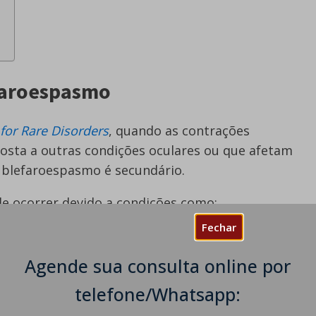
efaroespasmo
for Rare Disorders
, quando as contrações
sta a outras condições oculares ou que afetam
 blefaroespasmo é secundário.
e ocorrer devido a condições como:
Fechar
cção) das pálpebras
Agende sua consulta online por
telefone/Whatsapp: