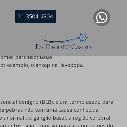
luem:
11 3504-4304
romes parkinsonianas
or exemplo, olanzapine, levodopa.
sencial benigno (BEB), é um termo usado para
pálpebras não tem uma causa conhecida.
 anormal do gânglio basal, a região cerebral
imentos, seja o motivo para as contrações do