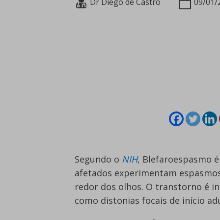
Dr Diego de Castro
09/01/
Segundo o
NIH
, Blefaroespasmo é
afetados experimentam espasmos 
redor dos olhos. O transtorno é 
como distonias focais de início ad