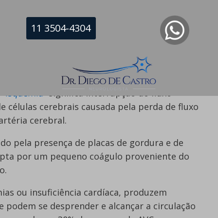
téria cerebral, e o AVC hemorrágico, causado
uíneo cerebral com consequente sangramento
11 3504-4304
 comum de AVC no mundo, correspondendo cerca
 “
isquemia
” significa interrupção do fluxo
de células cerebrais causada pela perda de fluxo
rtéria cerebral.
ido pela presença de placas de gordura e de
rupta por um pequeno coágulo proveniente do
o.
ias ou insuficiência cardíaca, produzem
 podem se desprender e alcançar a circulação