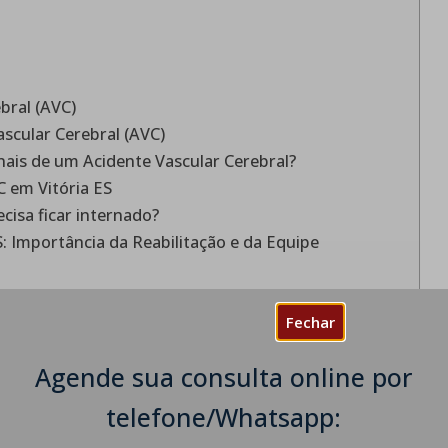
bral (AVC)
ascular Cerebral (AVC)
nais de um Acidente Vascular Cerebral?
 em Vitória ES
isa ficar internado?
 Importância da Reabilitação e da Equipe
a & Neurofisiologista
Fechar
Agende sua consulta online por
telefone/Whatsapp:
cidente vascular cerebral: o AVC isquêmico, que é