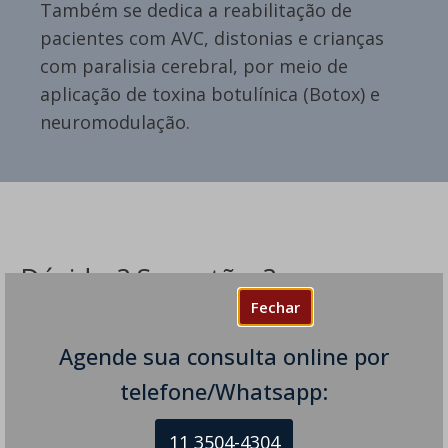
Também se dedica a reabilitação de
pacientes com AVC, distonias e crianças
com paralisia cerebral, por meio de
aplicação de toxina botulínica (Botox) e
neuromodulação.
Dúvidas? Sugestões?
Fechar
Deixe um comentário
Agende sua consulta online por
O seu endereço de e-mail não será publicado.
Campos
telefone/Whatsapp:
obrigatórios são marcados com
*
Comentário
*
11 3504-4304