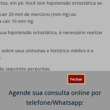
tos, em pé. Você tem hipotensão ortostática se:
ca cair 20 mm de mercúrio (mm Hg) ou
ca cair 10 mm Hg.
sua hipotensão ortostática, é necessário realizar
sobre seus sintomas e histórico médico e a
.
às seguintes perguntas:
Fechar
vem ocorrendo?
te um episódio de tontura?
Agende sua consulta online por
 período prolongado de repouso na cama?
da de fluidos (como vômito ou diarreia)?
telefone/Whatsapp:
e pode causar tontura (como diabetes, doença