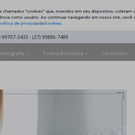
vos chamados “cookies” que, inseridos em seu dispositivo, coletam d
ência como usuário. Ao continuar navegando em nosso site, você
política de privacidade/cookies
.
7) 99707-3433 - (27) 99886-7489
omiografia
Toxina Botulínica
Conteúdos