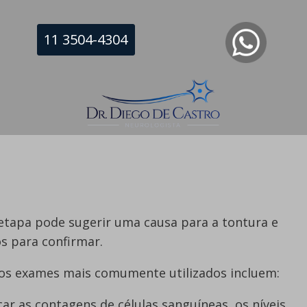
que pode causar tontura (por exemplo, anti-
11 3504-4304
ínico ou calmante)?
ealizado para testar aspectos como:
tapa pode sugerir uma causa para a tontura e
s para confirmar.
 os exames mais comumente utilizados incluem:
ar as contagens de células sanguíneas, os níveis