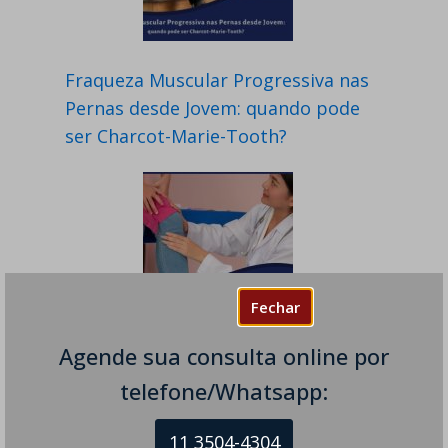
Fraqueza Muscular Progressiva nas
Pernas desde Jovem: quando pode
ser Charcot-Marie-Tooth?
Fechar
Agende sua consulta online por
Tratamento para Formigamento
telefone/Whatsapp:
em Neuropatias: do Diagnóstico ao
Alívio dos Sintomas
11 3504-4304