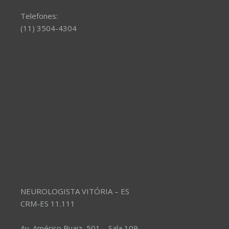
Telefones:
(11) 3504-4304
NEUROLOGISTA VITÓRIA – ES
CRM-ES 11.111
Av. Américo Buaiz, 501 – Sala 109