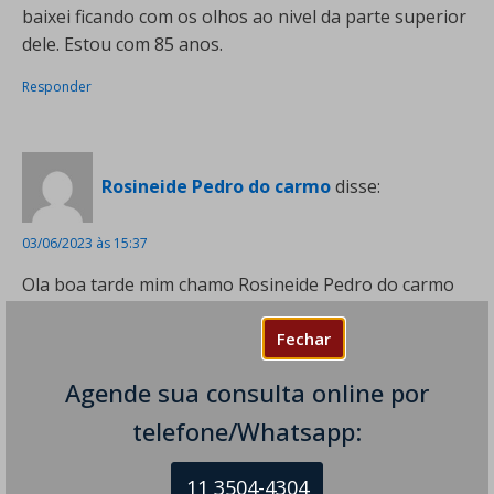
baixei ficando com os olhos ao nivel da parte superior
dele. Estou com 85 anos.
Responder
Rosineide Pedro do carmo
disse:
03/06/2023 às 15:37
Ola boa tarde mim chamo Rosineide Pedro do carmo
queria que vc mim tirasse uma conclusão eu estou
Fechar
com a imunidade baixa queria que vc mim esplicase os
sintomas
Agende sua consulta online por
Responder
telefone/Whatsapp:
11 3504-4304