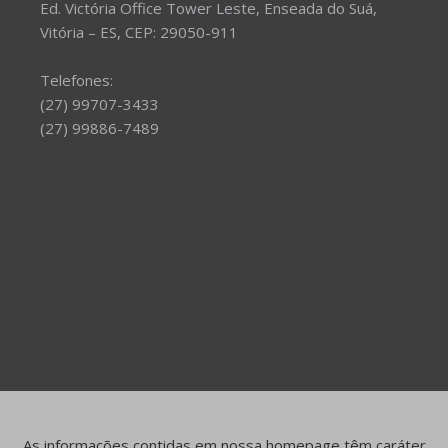
Ed. Victória Office Tower Leste, Enseada do Suá,
Vitória – ES, CEP: 29050-911
Telefones:
(27) 99707-3433
(27) 99886-7489
As informações contidas em nossa homepage têm caráter