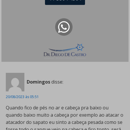
LORENA LINO BOTELHO
disse:
15/06/2023 às 18:05
Sinto como se eu estivesse dentro do avião 24h. Está
ficando insuportável conviver com este desconforto o
que pode ser?
Responder
Domingos
disse:
20/08/2023 às 05:51
Quando fico de pés no ar e cabeça pra baixo ou
quando baixo muito a cabeça por exemplo ao atacar o
atacador do sapato eu sinto a cabeça pesada como se
fosse todo o sangue veio na cabeça e fico tonto, será