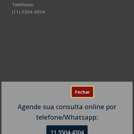
Telefones:
(11) 3504-4304
Fechar
Agende sua consulta online por
NEUROLOGISTA VITÓRIA – ES
CRM-ES 11.111
telefone/Whatsapp:
Av. Américo Buaiz, 501 – Sala 109
11 3504-4304