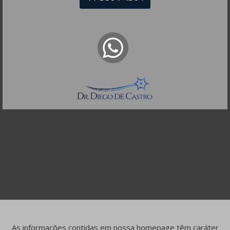
Ed. Victória Office Tower Leste, Enseada do Suá,
Vitória – ES, CEP: 29050-911
Telefones:
(27) 99707-3433
(27) 99886-7489
As informações contidas em nossa homepage têm caráter