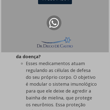
a punção lombar busca
anticorpos típicos da inflamação
da mielina. Esse conjunto afasta
problemas como infecções ou
AVC.
Como as terapias modificadoras
conseguem agir para frear o avanço
da doença?
Esses medicamentos atuam
regulando as células de defesa
do seu próprio corpo. O objetivo
é modular o sistema imunológico
para que ele deixe de agredir a
bainha de mielina, que protege
os neurônios. Essa proteção