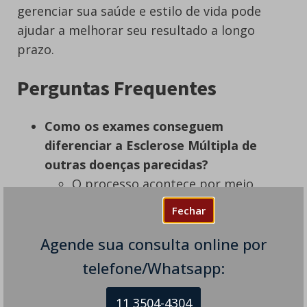
gerenciar sua saúde e estilo de vida pode
ajudar a melhorar seu resultado a longo
prazo.
Perguntas Frequentes
Como os exames conseguem
diferenciar a Esclerose Múltipla de
outras doenças parecidas?
O processo acontece por meio
do diagnóstico diferencial, onde
Fechar
o médico neurologista analisa os
exames para eliminar outras
Agende sua consulta online por
suspeitas. A ressonância
telefone/Whatsapp:
magnética mapeia cicatrizes
específicas no cérebro, enquanto
11 3504-4304