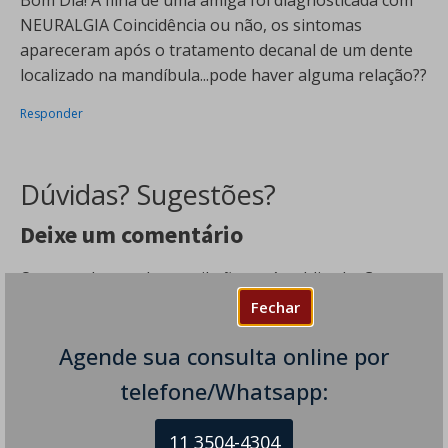
NEURALGIA Coincidência ou não, os sintomas
apareceram após o tratamento decanal de um dente
localizado na mandíbula...pode haver alguma relação??
Responder
Dúvidas? Sugestões?
Deixe um comentário
O seu endereço de e-mail não será publicado.
Campos
obrigatórios são marcados com
*
Fechar
Comentário
*
Agende sua consulta online por
telefone/Whatsapp:
11 3504-4304