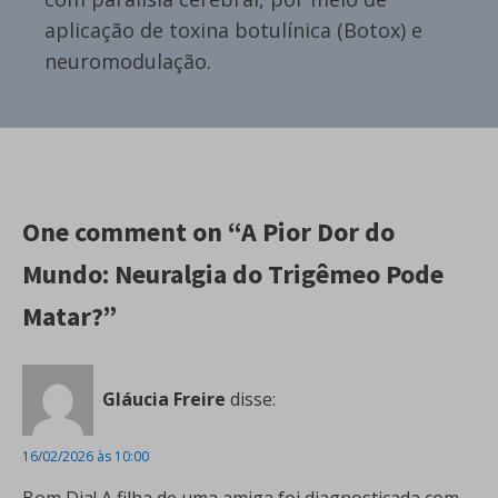
aplicação de toxina botulínica (Botox) e
neuromodulação.
One comment on “A Pior Dor do
Mundo: Neuralgia do Trigêmeo Pode
Matar?”
Gláucia Freire
disse:
16/02/2026 às 10:00
Bom Dia! A filha de uma amiga foi diagnosticada com