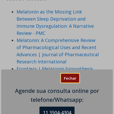
Melatonin as the Missing Link
Between Sleep Deprivation and
Immune Dysregulation: A Narrative
Review - PMC
Melatonin: A Comprehensive Review
of Pharmacological Uses and Recent
Advances | Journal of Pharmaceutical
Research International
Frontiers | Melatonin biosynthesis
and regulation in reproduction
Fechar
Unveiling mysteries of aging: the
Agende sua consulta online por
potential of melatonin in preventing
neurodegenerative diseases in older
telefone/Whatsapp:
adults | Biogerontology | Springer
Nature Link
11 3504-4304