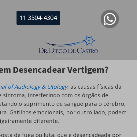
 órgãos semelhantes que também são
que detectam aceleração. A informação de ambos
11 3504-4304
para o cérebro através do nervo vestibular
ontribuir para a disfunção do sistema
s podem ocorrer se qualquer parte deste sistema
em Desencadear Vertigem?
nal of Audiology & Otology
, as causas físicas da
 sintoma, interferindo com os órgãos de
fetando o suprimento de sangue para o cérebro,
ura. Gatilhos emocionais, por outro lado, podem
igeiramente diferente.
posta de fuga ou luta, que é desencadeada por