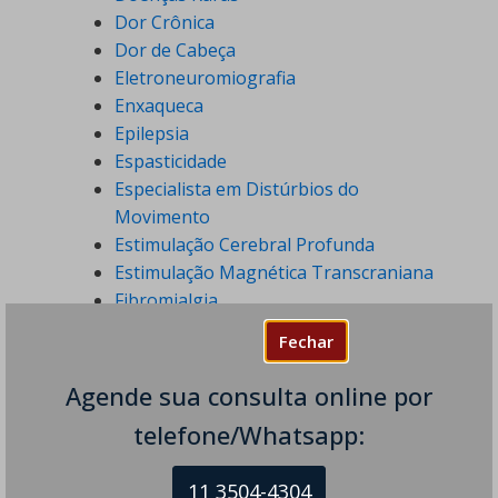
Dor Crônica
Dor de Cabeça
Eletroneuromiografia
Enxaqueca
Epilepsia
Espasticidade
Especialista em Distúrbios do
Movimento
Estimulação Cerebral Profunda
Estimulação Magnética Transcraniana
Fibromialgia
Fisioterapia
Fechar
Lúpus Eritematoso Sistêmico
Miastenia gravis
Agende sua consulta online por
Neuroestimulação
telefone/Whatsapp:
Neurologia
Neuropatias
11 3504-4304
Notícias