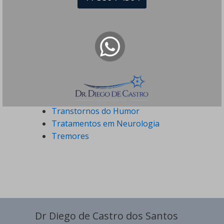
Paralisia Cerebral
Parkinsonismo
Sialorreia
Síndrome de Guillain-Barré
Terapia por Ondas de Choque
Tiques Nervosos
Tontura
Toxina Botulínica
Transtornos do Humor
Tratamentos em Neurologia
Tremores
Dr Diego de Castro dos Santos