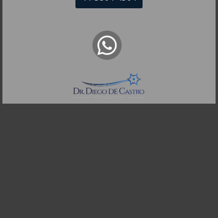
R. Itapeva, 518 - sala 1301
Bela Vista - São Paulo - SP
CEP: 01332-904
Telefones:
(11) 3504-4304