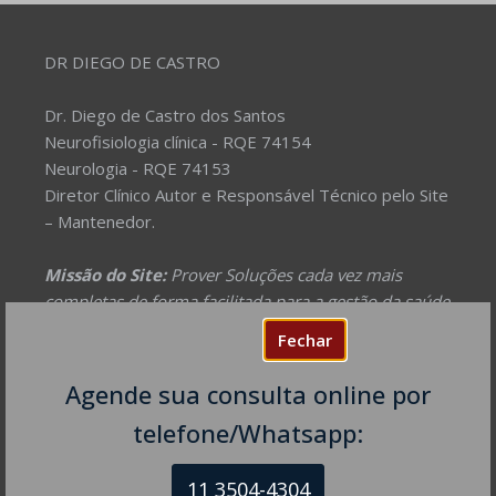
DR DIEGO DE CASTRO
Dr. Diego de Castro dos Santos
Neurofisiologia clínica - RQE 74154
Neurologia - RQE 74153
Diretor Clínico Autor e Responsável Técnico pelo Site
– Mantenedor.
Missão do Site:
Prover Soluções cada vez mais
completas de forma facilitada para a gestão da saúde
e o bem-estar das pessoas, com excelência,
Fechar
humanidade e sustentabilidade. Destinado ao
público em geral.
Agende sua consulta online por
telefone/Whatsapp:
NEUROLOGISTA EM SÃO PAULO – SP
CRM-SP 160074
11 3504-4304