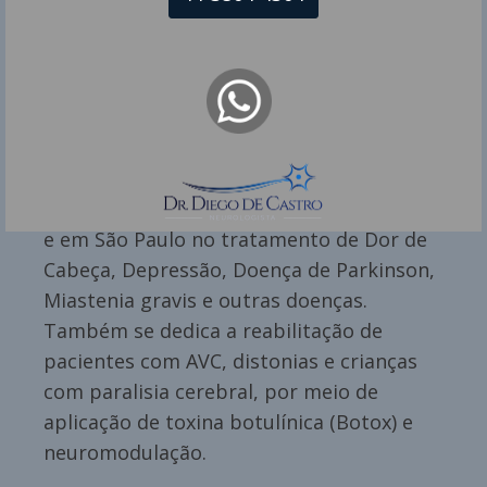
Dr Diego de Castro dos Santos é
Neurologista pela USP e responsável pelo
Serviço de Especialidades Neurológicas –
Eletroneuromiografia. Atua como
neurologista em Vitória Espírito Santo ES
e em São Paulo no tratamento de Dor de
Cabeça, Depressão, Doença de Parkinson,
Miastenia gravis e outras doenças.
Também se dedica a reabilitação de
pacientes com AVC, distonias e crianças
com paralisia cerebral, por meio de
aplicação de toxina botulínica (Botox) e
neuromodulação.