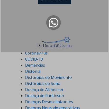
Especialidades
Acidente Vascular Cerebral
Alimentação
Ataxia
Canabidiol
Coronavirus
COVID-19
Demências
Distonia
Distúrbios do Movimento
Distúrbios do Sono
Doença de Alzheimer
Doença de Parkinson
Doenças Desmielinizantes
Doenças Neurodegenerativas