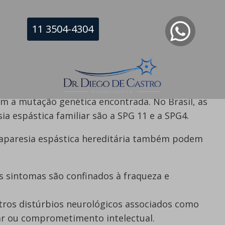
ica Familiar são classificados de acordo com:
11 3504-4304
, recessiva, ligada ao cromossomo X);
rre;
e sintomas e achados neurológicos).
a pela sigla SPG e um número (SPG4, SPG7,
om a mutação genética encontrada. No Brasil, as
 espástica familiar são a SPG 11 e a SPG4.
araparesia espástica hereditária também podem
s sintomas são confinados à fraqueza e
tros distúrbios neurológicos associados como
lar ou comprometimento intelectual.