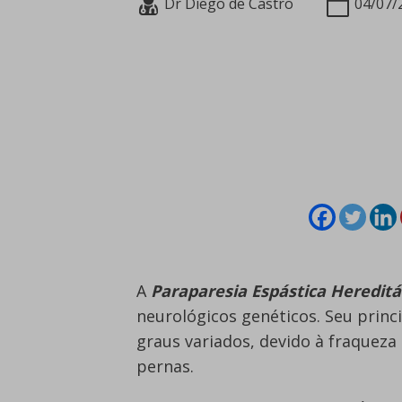
Dr Diego de Castro
04/07/
A
P
araparesia Espástica Hereditá
neurológicos genéticos. Seu princ
graus variados, devido à fraqueza
pernas.