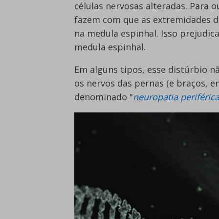
células nervosas alteradas. Para 
fazem com que as extremidades d
na medula espinhal. Isso prejudic
medula espinhal.
Em alguns tipos, esse distúrbio n
os nervos das pernas (e braços, e
denominado "
neuropatia periféric