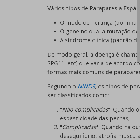
Vários tipos de Paraparesia Espást
O modo de herança (dominante
O gene no qual a mutação oco
A síndrome clínica (padrão d
De modo geral, a doença é chamad
SPG11, etc) que varia de acordo c
formas mais comuns de paraparesia
Segundo o
NINDS
, os tipos de p
ser classificados como:
"
Não complicadas
": Quando o
espasticidade das pernas;
"
Complicadas
": Quando há ou
desequilíbrio, atrofia muscu