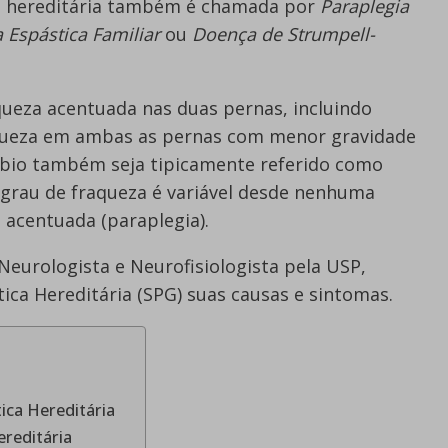
ca hereditária também é chamada por
Paraplegia
 Espástica Familiar
ou
Doença de Strumpell-
aqueza acentuada nas duas pernas, incluindo
aqueza em ambas as pernas com menor gravidade
rbio também seja tipicamente referido como
o grau de fraqueza é variável desde nenhuma
a acentuada (paraplegia).
 Neurologista e Neurofisiologista pela USP,
tica Hereditária (SPG) suas causas e sintomas.
tica Hereditária
ereditária