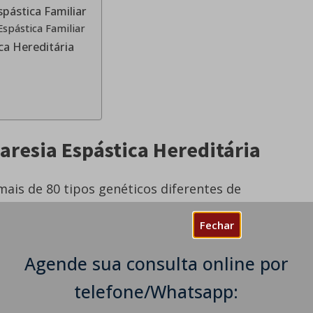
spástica Familiar
spástica Familiar
ca Hereditária
aresia Espástica Hereditária
mais de 80 tipos genéticos diferentes de
. Assim, há uma grande variedade na gravidade
Fechar
e espasticidade e na ocorrência de outros
Agende sua consulta online por
ferenças na natureza e gravidade dos sintomas
telefone/Whatsapp:
atamente o mesmo tipo de SPG.