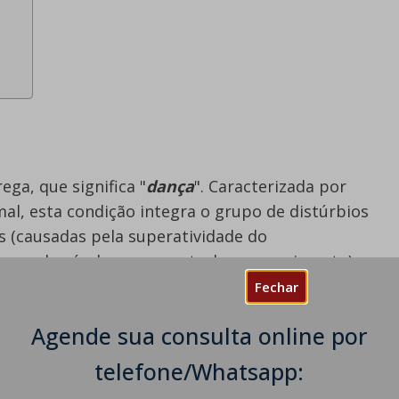
ga, que significa "
dança
". Caracterizada por
l, esta condição integra o grupo de distúrbios
s (causadas pela superatividade do
reas do cérebro que controlam o movimento).
Fechar
 definir os movimentos anormais. Por exemplo:
Agende sua consulta online por
telefone/Whatsapp: