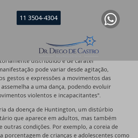
11 3504-4304
bjetivos, o Comitê Ad Hoc de Doenças
dial de Neurologia
define a coreia como:
pontâneos excessivos, de periodicidade
atoriamente distribuído e de caráter
manifestação pode variar desde agitação,
os gestos e expressões a movimentos das
e assemelha a uma dança, podendo evoluir
vimentos violentos e incapacitantes".
ria da doença de Huntington, um distúrbio
tário que aparece em adultos, mas também
 outras condições. Por exemplo, a coreia de
 porcentagem de crianças e adolescentes como