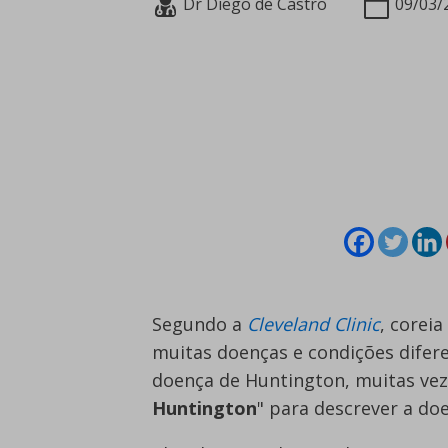
Dr Diego de Castro
09/03/
Segundo a
Cleveland Clinic
, corei
muitas doenças e condições dife
doença de Huntington, muitas ve
Huntington
" para descrever a do