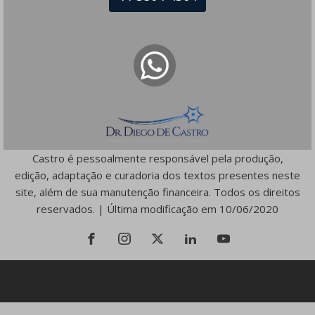
ser utilizado para autodiagnóstico, autotratamento e
automedicação. Em caso de dúvida, o médico deverá ser
consultado, pois, somente ele está habilitado para praticar
o ato médico, conforme recomendação do Conselho
Federal de Medicina. Consulte a nossa Política de
Privacidade/Cookie. Este site não hospeda ou recebe
financiamento de publicidade ou exibição de conteúdo
comercial. Política de Banners: Não temos publicidade e
não fazemos trocas de Banner ou Display. Dr. Diego de
Castro é pessoalmente responsável pela produção,
edição, adaptação e curadoria dos textos presentes neste
site, além de sua manutenção financeira. Todos os direitos
reservados. | Última modificação em 10/06/2020