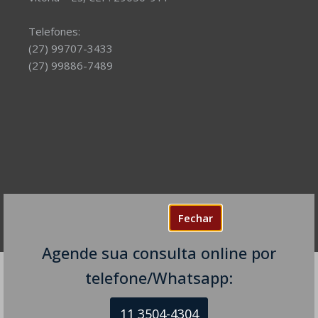
Telefones:
(27) 99707-3433
(27) 99886-7489
Fechar
Agende sua consulta online por
telefone/Whatsapp:
As informações contidas em nossa homepage têm caráter
informativo e educacional. O seu conteúdo jamais deverá
11 3504-4304