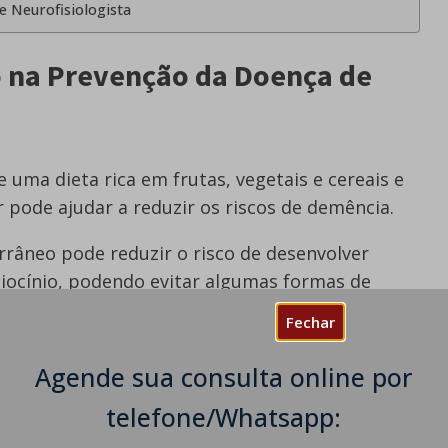
e Neurofisiologista
o na Prevenção da Doença de
uma dieta rica em frutas, vegetais e cereais e
pode ajudar a reduzir os riscos de demência.
rrâneo pode reduzir o risco de desenvolver
iocínio, podendo evitar algumas formas de
rrâneas são tradicionalmente ricas em frutas,
Fechar
 consumo moderado de peixes oleosos e
açúcar e gordura saturada.
Agende sua consulta online por
po de dieta vem do azeite e o vinho é consumido
telefone/Whatsapp:
quisas
na década de 1960 mostraram que