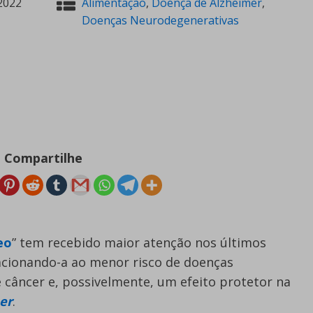
2022
Alimentação
,
Doença de Alzheimer
,
Doenças Neurodegenerativas
Compartilhe
eo
” tem recebido maior atenção nos últimos
lacionando-a ao menor risco de doenças
e câncer e, possivelmente, um efeito protetor na
er
.