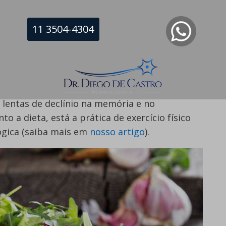
que aderiram a dietas tradicionais tinham
s. Isso levou a uma investigação contínua dos
11 3504-4304
eta.
 de dieta está associada a níveis mais baixos de
tes tipo 2, doenças cardiovasculares e morte por
raram que aderir à dieta mais estritamente
 lentas de declínio na memória e no
 a dieta, está a prática de exercício físico
gica (saiba mais em
nosso artigo
).