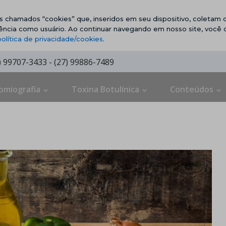
vos chamados “cookies” que, inseridos em seu dispositivo, coletam d
ência como usuário. Ao continuar navegando em nosso site, você
política de privacidade/cookies
.
7) 99707-3433 - (27) 99886-7489
omiografia
Toxina Botulínica
Conteúdos