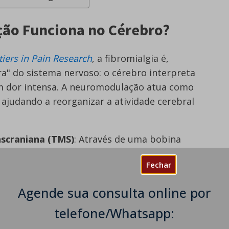
ão Funciona no Cérebro?
tiers in Pain Research
, a fibromialgia é,
ra" do sistema nervoso: o cérebro interpreta
 dor intensa. A neuromodulação atua como
ajudando a reorganizar a atividade cerebral
scraniana (TMS)
: Através de uma bobina
abeludo, emitimos pulsos magnéticos que
Fechar
o córtex cerebral.
ulsos podem favorecer mudanças de
Agende sua consulta online por
nsmissores, contribuindo para uma menor
guns casos, para melhoras no humor e no sono.
telefone/Whatsapp:
 um procedimento realizado em consultório, com