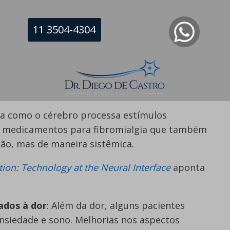
ndo que ele retorne às suas atividades logo após
11 3504-4304
ausa, Não Apenas o Sintoma
 de uso pontual, a neuromodulação atua
 relacionados à sensibilização central da dor.
rma como o cérebro processa estímulos
os medicamentos para fibromialgia que também
ão, mas de maneira sistêmica.
on: Technology at the Neural Interface
aponta
ados à dor
: Além da dor, alguns pacientes
nsiedade e sono. Melhorias nos aspectos