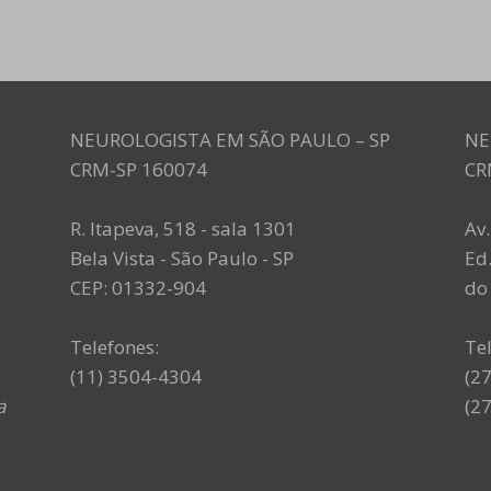
NEUROLOGISTA EM SÃO PAULO – SP
NE
CRM-SP 160074
CR
R. Itapeva, 518 - sala 1301
Av
Bela Vista - São Paulo - SP
Ed.
CEP: 01332-904
do 
Telefones:
Te
(11) 3504-4304
(2
a
(2