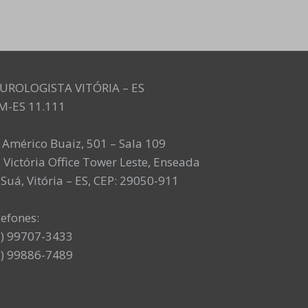
UROLOGISTA VITÓRIA – ES
M-ES 11.111
. Américo Buaiz, 501 – Sala 109
 Victória Office Tower Leste, Enseada
Suá, Vitória – ES, CEP: 29050-911
lefones:
7) 99707-3433
7) 99886-7489