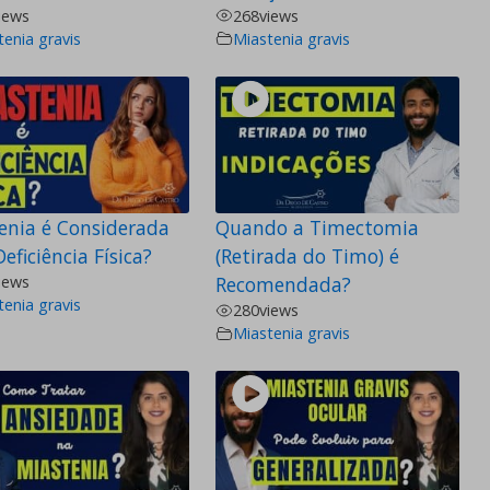
iews
268
views
tenia gravis
Miastenia gravis
enia é Considerada
Quando a Timectomia
ficiência Física?
(Retirada do Timo) é
iews
Recomendada?
tenia gravis
280
views
Miastenia gravis