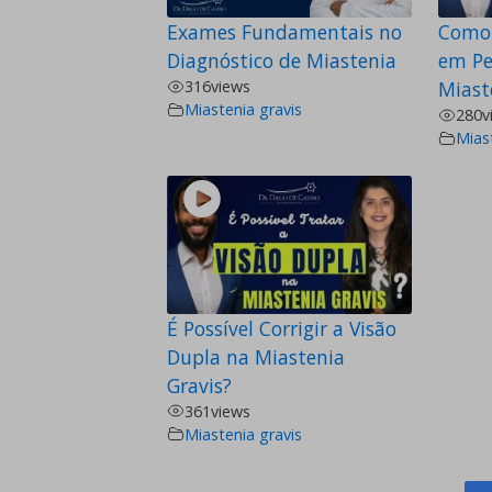
Exames Fundamentais no
Como 
Diagnóstico de Miastenia
em Pe
316
views
Miast
Miastenia gravis
280
v
Mias
É Possível Corrigir a Visão
Dupla na Miastenia
Gravis?
361
views
Miastenia gravis