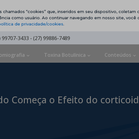
vos chamados “cookies” que, inseridos em seu dispositivo, coletam d
ência como usuário. Ao continuar navegando em nosso site, você
política de privacidade/cookies
.
7) 99707-3433 - (27) 99886-7489
omiografia
Toxina Botulínica
Conteúdos
do Começa o Efeito do corticoi