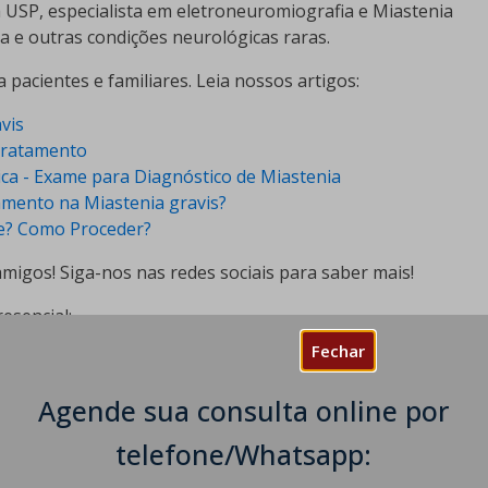
 USP, especialista em eletroneuromiografia e Miastenia
a e outras condições neurológicas raras.
pacientes e familiares. Leia nossos artigos:
avis
 Tratamento
ica - Exame para Diagnóstico de Miastenia
amento na Miastenia gravis?
ce? Como Proceder?
igos! Siga-nos nas redes sociais para saber mais!
esencial:
Fechar
a, São Paulo - SP, 01332-904
Agende sua consulta online por
a Office Tower Leste, Sala 109 - Enseada do Suá, Vitória
telefone/Whatsapp: