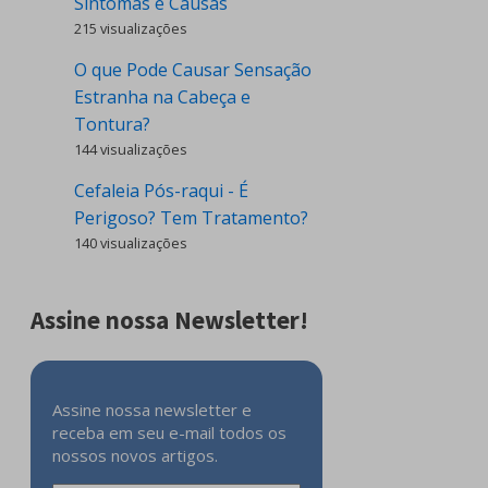
Sintomas e Causas
215 visualizações
O que Pode Causar Sensação
Estranha na Cabeça e
Tontura?
144 visualizações
Cefaleia Pós-raqui - É
Perigoso? Tem Tratamento?
140 visualizações
Assine nossa Newsletter!
Assine nossa newsletter e
receba em seu e-mail todos os
nossos novos artigos.