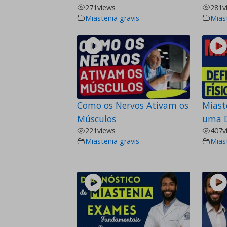
271
views
281
v
Miastenia gravis
Mias
Como os Nervos Ativam os
Miast
Músculos
uma De
221
views
407
v
Miastenia gravis
Mias