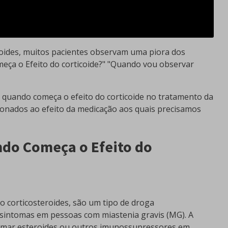
roides, muitos pacientes observam uma piora dos
ça o Efeito do corticoide?" "Quando vou observar
a quando começa o efeito do corticoide no tratamento da
cionados ao efeito da medicação aos quais precisamos
ndo Começa o Efeito do
 corticosteroides, são um tipo de droga
sintomas em pessoas com miastenia gravis (MG). A
omar esteroides ou outros imunossupressores em