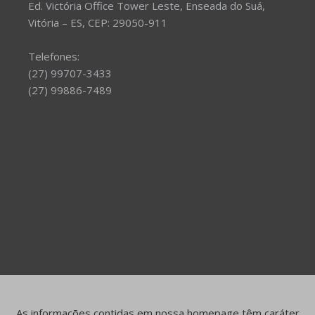
Ed. Victória Office Tower Leste, Enseada do Suá,
Vitória – ES, CEP: 29050-911
Telefones:
(27) 99707-3433
(27) 99886-7489
As informações contidas em nossa homepage têm caráter