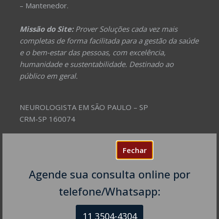
– Mantenedor.
Missão do Site:
Prover Soluções cada vez mais
completas de forma facilitada para a gestão da saúde
e o bem-estar das pessoas, com excelência,
humanidade e sustentabilidade. Destinado ao
público em geral.
NEUROLOGISTA EM SÃO PAULO – SP
CRM-SP 160074
R. Itapeva, 518 - sala 1301
Fechar
Bela Vista - São Paulo - SP
CEP: 01332-904
Agende sua consulta online por
telefone/Whatsapp:
Telefones:
(11) 3504-4304
11 3504-4304