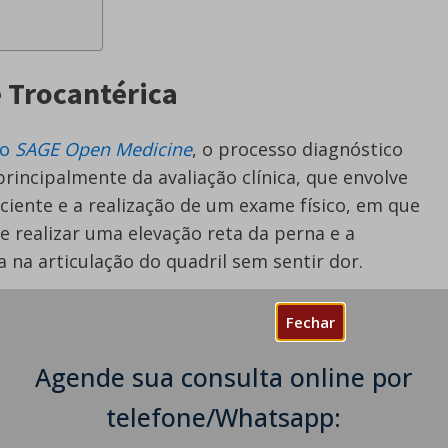
e Trocantérica
no
SAGE Open Medicine
, o processo diagnóstico
rincipalmente da avaliação clínica, que envolve
aciente e a realização de um exame físico, em que
e realizar uma elevação reta da perna e a
 na articulação do quadril sem sentir dor.
tava fazendo antes de notar os sintomas pela
Fechar
 ou hobbie exige que você faça um movimento
 seus quadris.
Agende sua consulta online por
luindo radiografias simples, são essenciais para
telefone/Whatsapp:
s de desconforto no quadril.