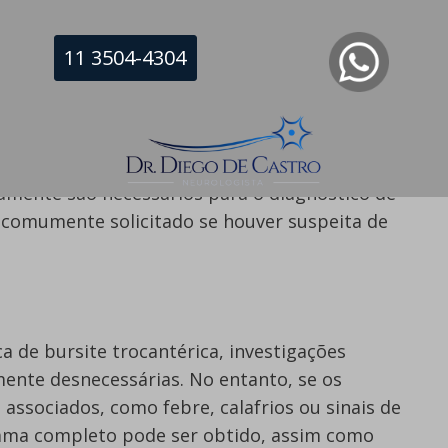
11 3504-4304
co completo em pacientes com forte suspeita
aconselhável obter radiografias do quadril e da
raturas associadas ou anormalidades ósseas.
mente são necessários para o diagnóstico de
a comumente solicitado se houver suspeita de
a de bursite trocantérica, investigações
amente desnecessárias. No entanto, se os
ssociados, como febre, calafrios ou sinais de
ama completo pode ser obtido, assim como