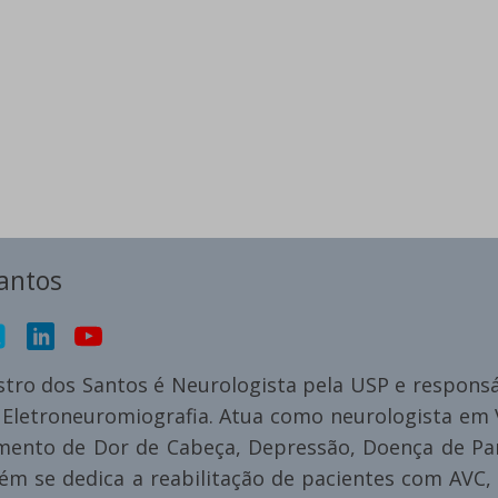
Santos
stro dos Santos é Neurologista pela USP e responsá
 Eletroneuromiografia. Atua como neurologista em V
mento de Dor de Cabeça, Depressão, Doença de Par
m se dedica a reabilitação de pacientes com AVC, d