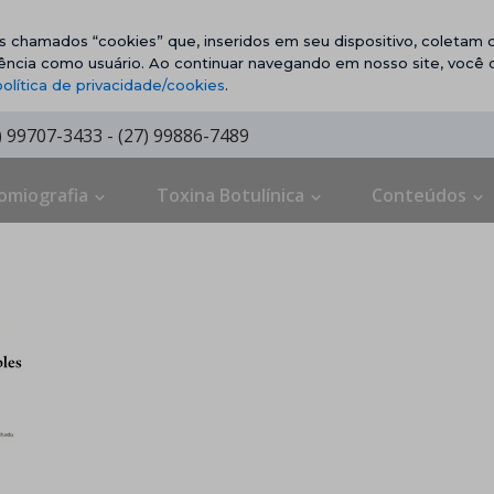
vos chamados “cookies” que, inseridos em seu dispositivo, coletam d
ência como usuário. Ao continuar navegando em nosso site, você
política de privacidade/cookies
.
7) 99707-3433 - (27) 99886-7489
omiografia
Toxina Botulínica
Conteúdos