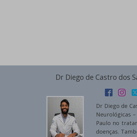
Dr Diego de Castro dos 
Dr Diego de Ca
Neurológicas –
Paulo no trata
doenças. També