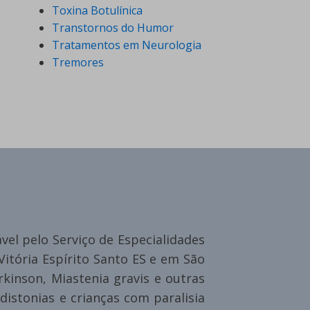
Toxina Botulínica
Transtornos do Humor
Tratamentos em Neurologia
Tremores
vel pelo Serviço de Especialidades
itória Espírito Santo ES e em São
kinson, Miastenia gravis e outras
istonias e crianças com paralisia