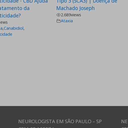
ticidade - CBD Ajuda
Tipo 3 (SCA3) | Doença de
atamento da
Machado Joseph
ticidade?
2.689
views
Ataxia
iews
ia
,
Canabidiol
,
icidade
NEUROLOGISTA EM SÃO PAULO – SP
NE