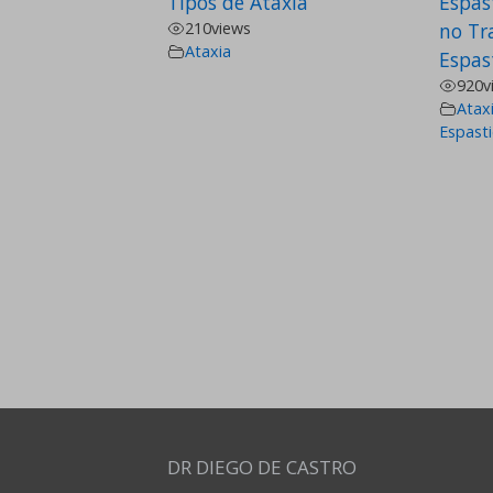
Tipos de Ataxia
Espas
210
views
no Tr
Ataxia
Espas
920
v
Atax
Espast
DR DIEGO DE CASTRO