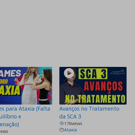
s para Ataxia (Falta
Avanços no Tratamento
ilíbrio e
da SCA 3
enação)
176
views
Ataxia
iews