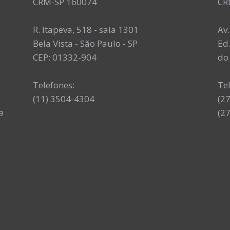
CRM-SP 160074
CR
R. Itapeva, 518 - sala 1301
Av
Bela Vista - São Paulo - SP
Ed.
CEP: 01332-904
do 
Telefones:
Te
(11) 3504-4304
(2
a
(2