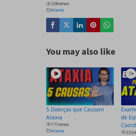
208
views
Ataxia
You may also like
5 Doenças que Causam
Exame
Ataxia
de Equ
171
views
Coord
Ataxia
232
v