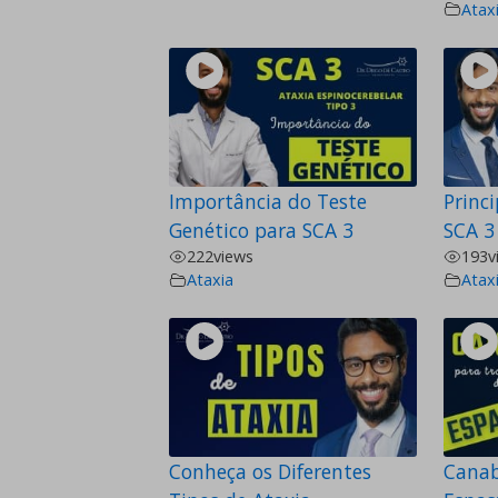
Atax
Importância do Teste
Princ
Genético para SCA 3
SCA 3
222
views
193
v
Ataxia
Atax
Conheça os Diferentes
Canab