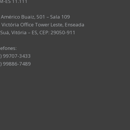
M-ES 11.111
. Américo Buaiz, 501 – Sala 109
 Victória Office Tower Leste, Enseada
Suá, Vitória – ES, CEP: 29050-911
lefones:
7) 99707-3433
7) 99886-7489