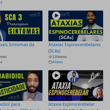
ia
ipais Sintomas da
Ataxias Espinocerebelares
(SCAs)
iews
220
views
ia
Ataxia
idiol para
Ataxia Espinocerebelar