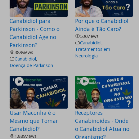
Canabidiol para
Por que o Canabidiol
Parkinson - Como o
Ainda é Tão Caro?
Canabidiol Age no
536
views
Canabidiol
,
Parkinson?
Tratamentos em
389
views
Neurologia
Canabidiol
,
Doença de Parkinson
Usar Maconha é o
Receptores
Mesmo que Tomar
Canabinoides - Onde
Canabidiol?
o Canabidiol Atua no
1.889
views
Organismo?