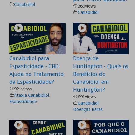
Canabidiol
360
views
Canabidiol
Canabidiol para
Doença de
Espasticidade - CBD
Huntington - Quais os
Ajuda no Tratamento
Benefícios do
da Espasticidade?
Canabidiol em
921
views
Huntington?
Ataxia
,
Canabidiol
,
691
views
Espasticidade
Canabidiol
,
Doenças Raras