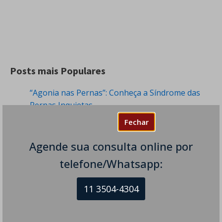
Posts mais Populares
“Agonia nas Pernas”: Conheça a Síndrome das
Pernas Inquietas
288 visualizações
Fechar
Tremor de Frio: Quando Desconfiar de uma
Agende sua consulta online por
Condição Neurológica?
241 visualizações
telefone/Whatsapp:
Dormência nas Pernas - Sintomas e Causas
11 3504-4304
230 visualizações
Cefaleia Pós-raqui - É Perigoso? Tem
Tratamento?