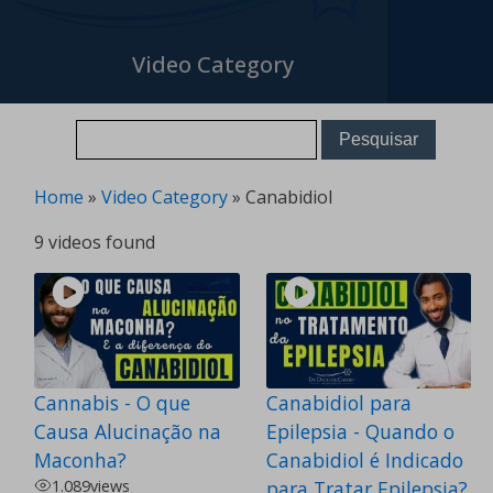
Video Category
Home
»
Video Category
»
Canabidiol
9 videos found
Cannabis - O que
Canabidiol para
Causa Alucinação na
Epilepsia - Quando o
Maconha?
Canabidiol é Indicado
1.089
views
para Tratar Epilepsia?