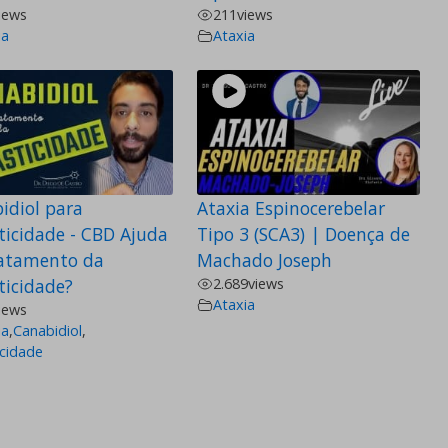
iews
211
views
ia
Ataxia
idiol para
Ataxia Espinocerebelar
ticidade - CBD Ajuda
Tipo 3 (SCA3) | Doença de
atamento da
Machado Joseph
ticidade?
2.689
views
Ataxia
iews
ia
,
Canabidiol
,
icidade