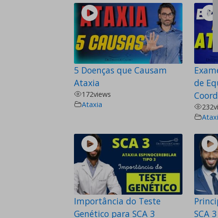
5 Doenças que Causam
Exame
Ataxia
de Equ
172
views
Coord
Ataxia
232
v
Atax
Importância do Teste
Princ
Genético para SCA 3
SCA 3