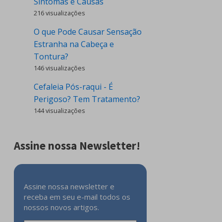
Sintomas e Causas
216 visualizações
O que Pode Causar Sensação
Estranha na Cabeça e
Tontura?
146 visualizações
Cefaleia Pós-raqui - É
Perigoso? Tem Tratamento?
144 visualizações
Assine nossa Newsletter!
Assine nossa newsletter e
receba em seu e-mail todos os
nossos novos artigos.