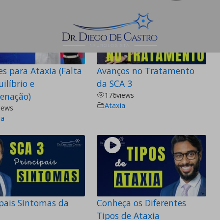
s para Ataxia (Falta
Avanços no Tratamento
ilíbrio e
da SCA 3
enação)
176
views
Ataxia
iews
ia
ipais Sintomas da
Conheça os Diferentes
Tipos de Ataxia