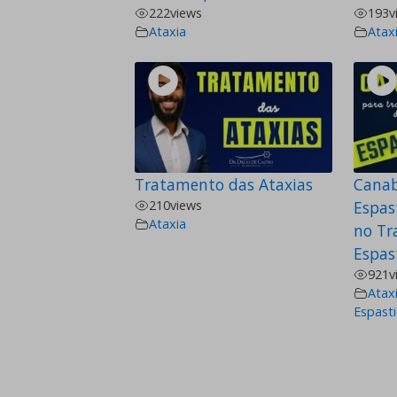
222
views
193
v
Ataxia
Atax
Tratamento das Ataxias
Canab
210
views
Espas
Ataxia
no Tr
Espas
921
v
Atax
Espast