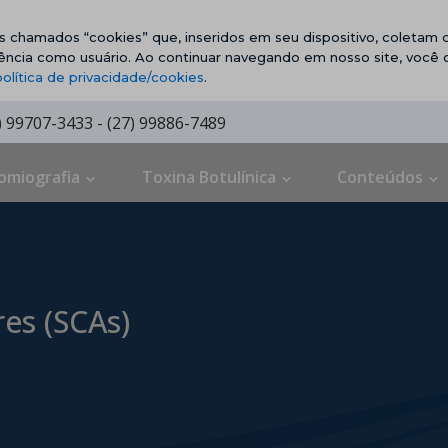
vos chamados “cookies” que, inseridos em seu dispositivo, coletam d
ência como usuário. Ao continuar navegando em nosso site, você
política de privacidade/cookies
.
7) 99707-3433 - (27) 99886-7489
omiografia
Toxina Botulínica
Conteúdos
res (SCAs)