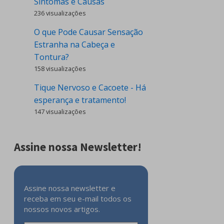
Sintomas e Causas
236 visualizações
O que Pode Causar Sensação
Estranha na Cabeça e
Tontura?
158 visualizações
Tique Nervoso e Cacoete - Há
esperança e tratamento!
147 visualizações
Assine nossa Newsletter!
Assine nossa newsletter e
receba em seu e-mail todos os
nossos novos artigos.