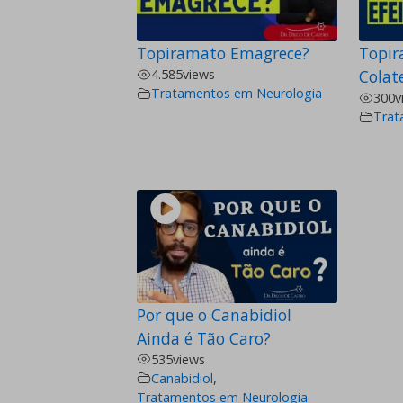
Topiramato Emagrece?
Topir
4.585
views
Colate
Tratamentos em Neurologia
300
v
Trat
Por que o Canabidiol
Ainda é Tão Caro?
535
views
Canabidiol
,
Tratamentos em Neurologia