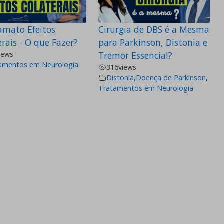
amato Efeitos
Cirurgia de DBS é a Mesma
rais - O que Fazer?
para Parkinson, Distonia e
iews
Tremor Essencial?
amentos em Neurologia
316
views
Distonia
,
Doença de Parkinson
,
Tratamentos em Neurologia