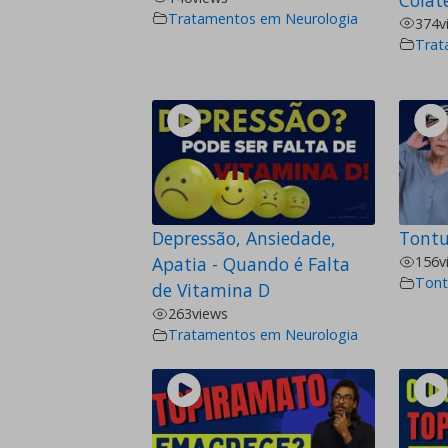
Tratamentos em Neurologia
374
v
Trat
Depressão, Ansiedade,
Tontu
Apatia - Quando é Falta
156
v
Tont
de Vitamina D
263
views
Tratamentos em Neurologia