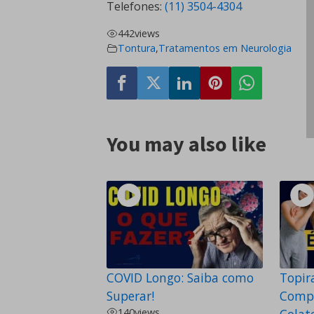
Telefones:
(11) 3504-4304
442
views
Tontura
,
Tratamentos em Neurologia
You may also like
COVID Longo: Saiba como
Topir
Superar!
Compl
140
views
Colat