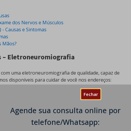
usas
Exame dos Nervos e Músculos
A) - Causas e Sintomas
omas
s Mãos?
s – Eletroneuromiografia
 com uma eletroneuromiografia de qualidade, capaz de
tamos disponíveis para cuidar de você nos endereços:
a Office Tower Leste, Sala 109 - Enseada do Suá, Vitória
Fechar
Agende sua consulta online por
telefone/Whatsapp:
- São Paulo - SP, CEP: 01332-904