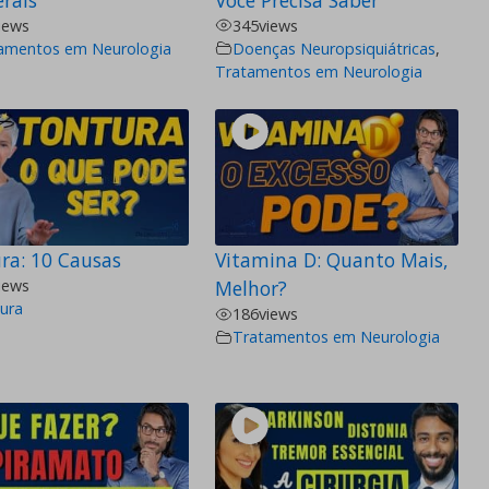
iews
345
views
amentos em Neurologia
Doenças Neuropsiquiátricas
,
Tratamentos em Neurologia
ra: 10 Causas
Vitamina D: Quanto Mais,
iews
Melhor?
ura
186
views
Tratamentos em Neurologia