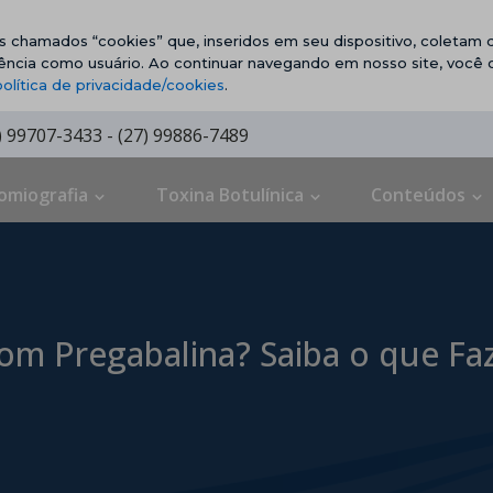
vos chamados “cookies” que, inseridos em seu dispositivo, coletam d
ência como usuário. Ao continuar navegando em nosso site, você
política de privacidade/cookies
.
7) 99707-3433 - (27) 99886-7489
omiografia
Toxina Botulínica
Conteúdos
om Pregabalina? Saiba o que Faz