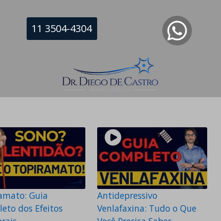
11 3504-4304
amato: Guia
Antidepressivo
eto dos Efeitos
Venlafaxina: Tudo o Que
erais
Você Precisa Saber