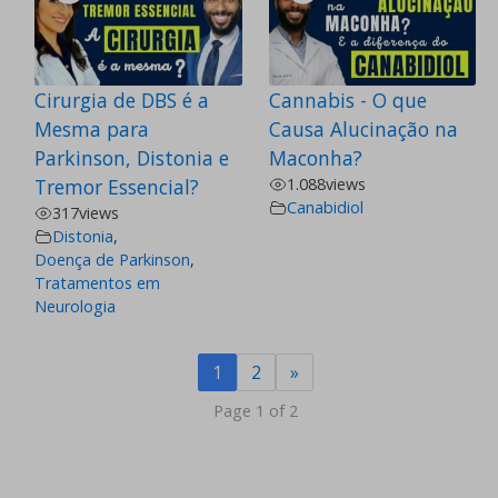
Cirurgia de DBS é a
Cannabis - O que
Mesma para
Causa Alucinação na
Parkinson, Distonia e
Maconha?
Tremor Essencial?
1.088
views
Canabidiol
317
views
Distonia
,
Doença de Parkinson
,
Tratamentos em
Neurologia
1
2
»
Page 1 of 2