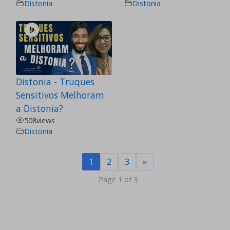
Distonia
Distonia
Distonia - Truques
Sensitivos Melhoram
a Distonia?
508
views
Distonia
1
2
3
»
Page 1 of 3