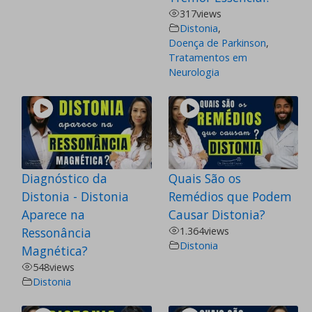
317
views
Distonia
,
Doença de Parkinson
,
Tratamentos em
Neurologia
Diagnóstico da
Quais São os
Distonia - Distonia
Remédios que Podem
Aparece na
Causar Distonia?
Ressonância
1.364
views
Distonia
Magnética?
548
views
Distonia