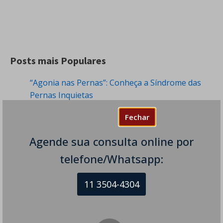
Posts mais Populares
“Agonia nas Pernas”: Conheça a Síndrome das
Pernas Inquietas
294 visualizações
Fechar
Tremor de Frio: Quando Desconfiar de uma
Condição Neurológica?
Agende sua consulta online por
263 visualizações
telefone/Whatsapp:
Dormência nas Pernas - Sintomas e Causas
246 visualizações
11 3504-4304
Cefaleia Pós-raqui - É Perigoso? Tem
Tratamento?
173 visualizações