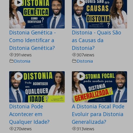
Distonia Genética -
Distonia - Quais São
Como Identificar a
as Causas da
Distonia Genética?
Distonia?
391
views
307
views
Distonia
Distonia
Distonia Pode
A Distonia Focal Pode
Acontecer em
Evoluir para Distonia
Qualquer Idade?
Generalizada?
270
views
313
views