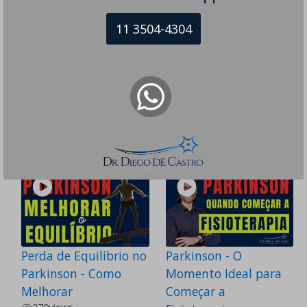
11 3504-4304
5 Remédios Proibidos
Existe Exame para
para Quem Tem
Parkinson?
Parkinson
250
views
Doença de Parkinson
475
views
Doença de Parkinson
Perda de Equilíbrio no
Parkinson - O
Parkinson - Como
Momento Ideal para
Melhorar
Começar a