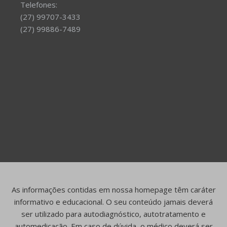
Telefones:
(27) 99707-3433
(27) 99886-7489
As informações contidas em nossa homepage têm caráter
informativo e educacional. O seu conteúdo jamais deverá
ser utilizado para autodiagnóstico, autotratamento e
automedicação. Em caso de dúvida, o médico deverá ser