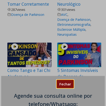
Tomar Corretamente
Neurológico
287
views
301
views
Doença de Parkinson
AVC
,
Doença de Parkinson
,
Eletroneuromiografia
,
Esclerose Múltipla
,
Neuropatias
Como Tango e Tai Chi
5 Sintomas Invisíveis
Ajudam no
da Doença de
Tratamento do
Parkinson
Fechar
Parkinson
291
views
Doença de Parkinson
Agende sua consulta online por
216
views
Doença de Parkinson
telefone/Whatsapp: