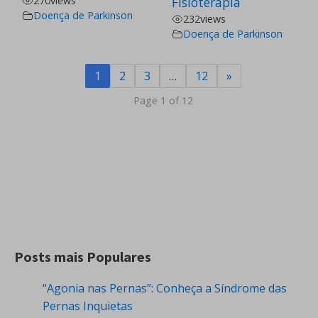
270
views
Fisioterapia
Doença de Parkinson
232
views
Doença de Parkinson
1
2
3
…
12
»
Page 1 of 12
Posts mais Populares
“Agonia nas Pernas”: Conheça a Síndrome das
Pernas Inquietas