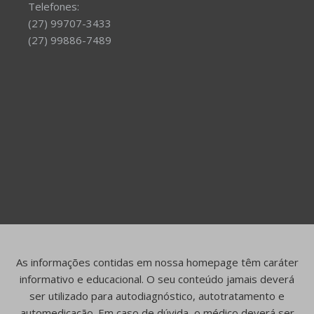
Telefones:
(27) 99707-3433
(27) 99886-7489
As informações contidas em nossa homepage têm caráter
informativo e educacional. O seu conteúdo jamais deverá
ser utilizado para autodiagnóstico, autotratamento e
automedicação. Em caso de dúvida, o médico deverá ser