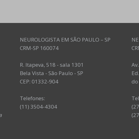
NEUROLOGISTA EM SÃO PAULO – SP
NE
CRM-SP 160074
CR
R. Itapeva, 518 - sala 1301
Av
Bela Vista - São Paulo - SP
Ed.
CEP: 01332-904
do 
Telefones:
Te
(11) 3504-4304
(2
a
(2