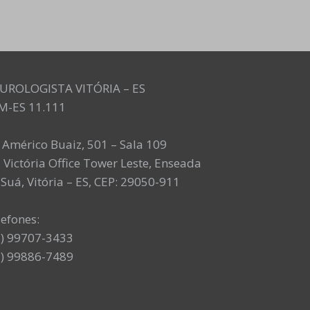
UROLOGISTA VITÓRIA – ES
M-ES 11.111
. Américo Buaiz, 501 – Sala 109
 Victória Office Tower Leste, Enseada
Suá, Vitória – ES, CEP: 29050-911
lefones:
7) 99707-3433
7) 99886-7489