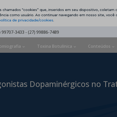
vos chamados “cookies” que, inseridos em seu dispositivo, coletam d
ência como usuário. Ao continuar navegando em nosso site, você
política de privacidade/cookies
.
7) 99707-3433 - (27) 99886-7489
omiografia
Toxina Botulínica
Conteúdos
onistas Dopaminérgicos no Tra