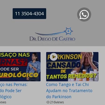
11 3504-4304
r: Quando Pode Ser
Prolopa: Como Tomar
nson?
Corretamente
iews
354
views
ça de Parkinson
,
Tremor
Doença de Parkinson
ço nas Pernas:
Como Tango e Tai Chi
o Pode Ser
Ajudam no Tratamento
lógico
do Parkinson
iews
216
views