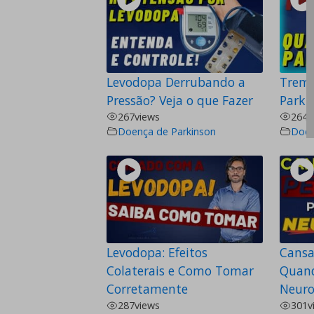
Levodopa Derrubando a
Tremo
Pressão? Veja o que Fazer
Parki
267
views
264
v
Doença de Parkinson
Doen
Levodopa: Efeitos
Cansa
Colaterais e Como Tomar
Quand
Corretamente
Neuro
287
views
301
v