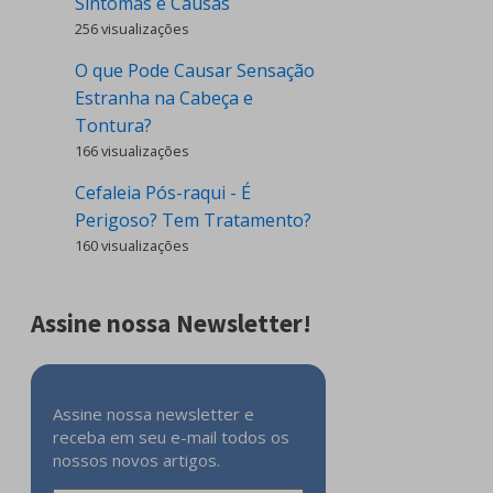
Sintomas e Causas
256 visualizações
O que Pode Causar Sensação
Estranha na Cabeça e
Tontura?
166 visualizações
Cefaleia Pós-raqui - É
Perigoso? Tem Tratamento?
160 visualizações
Assine nossa Newsletter!
Assine nossa newsletter e
receba em seu e-mail todos os
nossos novos artigos.