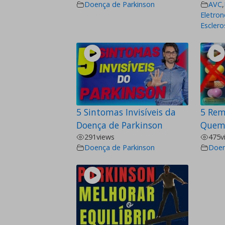
Doença de Parkinson
AVC
,
Eletron
Esclero
5 Sintomas Invisíveis da
5 Rem
Doença de Parkinson
Quem
291
views
475
v
Doença de Parkinson
Doen