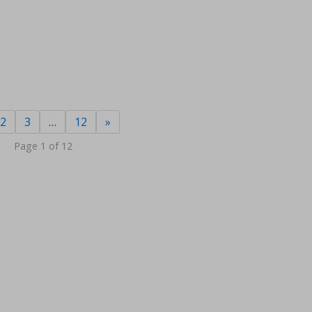
2
3
…
12
»
Page 1 of 12