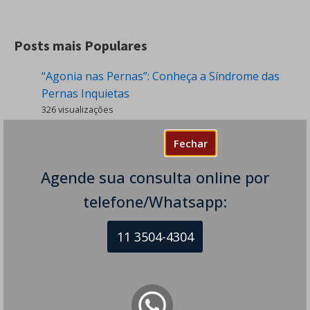
Posts mais Populares
“Agonia nas Pernas”: Conheça a Síndrome das
Pernas Inquietas
326 visualizações
Tremor de Frio: Quando Desconfiar de uma
Fechar
Condição Neurológica?
295 visualizações
Agende sua consulta online por
Dormência nas Pernas - Sintomas e Causas
telefone/Whatsapp:
254 visualizações
11 3504-4304
O que Pode Causar Sensação Estranha na
Cabeça e Tontura?
166 visualizações
Cefaleia Pós-raqui - É Perigoso? Tem