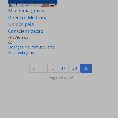
Miastenia gravis -
Direito e Medicina
Unidos pela
Conscientização
379
views
Doenças Neuromusculares
,
Miastenia gravis
«
1
…
37
38
39
Page 39 of 39