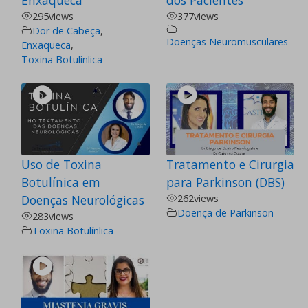
295
views
377
views
Dor de Cabeça
,
Doenças Neuromusculares
Enxaqueca
,
Toxina Botulínlica
Uso de Toxina
Tratamento e Cirurgia
Botulínica em
para Parkinson (DBS)
Doenças Neurológicas
262
views
Doença de Parkinson
283
views
Toxina Botulínlica