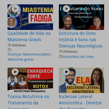
Qualidade de Vida na
Estrutura do Sono,
Miastenia Gravis
Insônia e Sono nas
345
views
Doenças Neurológicas
265
views
Doenças Neuromusculares
,
Distúrbios do Sono
Miastenia gravis
Toxina Botulínica no
Esclerose Lateral
Tratamento da
Amiotrófica - Direitos
Enxaqueca
dos Pacientes