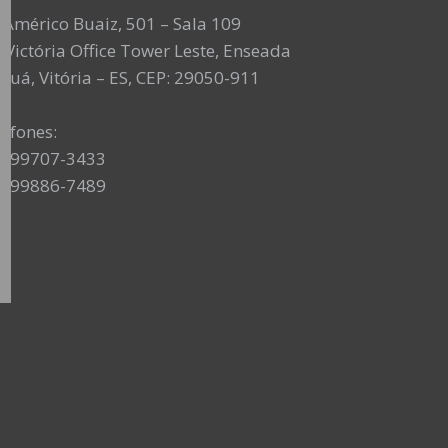
. Américo Buaiz, 501 – Sala 109
 Victória Office Tower Leste, Enseada
Suá, Vitória – ES, CEP: 29050-911
lefones:
7) 99707-3433
7) 99886-7489