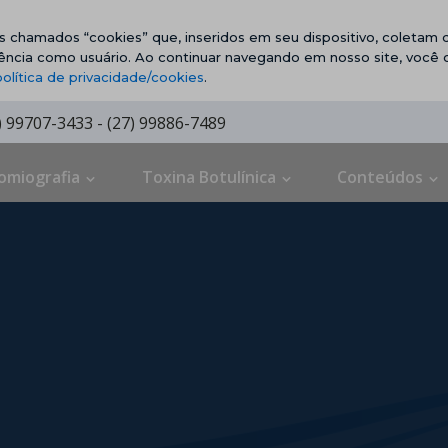
vos chamados “cookies” que, inseridos em seu dispositivo, coletam d
ência como usuário. Ao continuar navegando em nosso site, você
política de privacidade/cookies
.
7) 99707-3433 - (27) 99886-7489
omiografia
Toxina Botulínica
Conteúdos