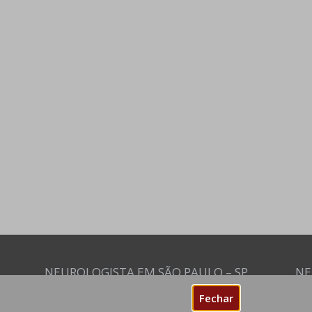
NEUROLOGISTA EM SÃO PAULO – SP
NE
CRM-SP 160074
CR
Fechar