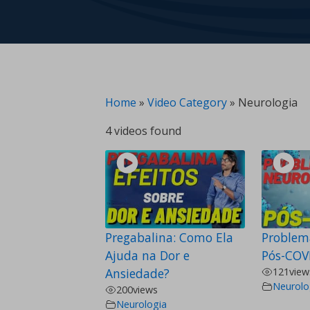
Home
»
Video Category
»
Neurologia
4 videos found
Pregabalina: Como Ela
Problem
Ajuda na Dor e
Pós-COV
Ansiedade?
121
view
Neurolo
200
views
Neurologia