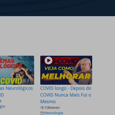
as Neurológicos
COVID longo - Depois do
ID
COVID Nunca Mais Fui o
s
Mesmo
gia
106
views
Neurologia