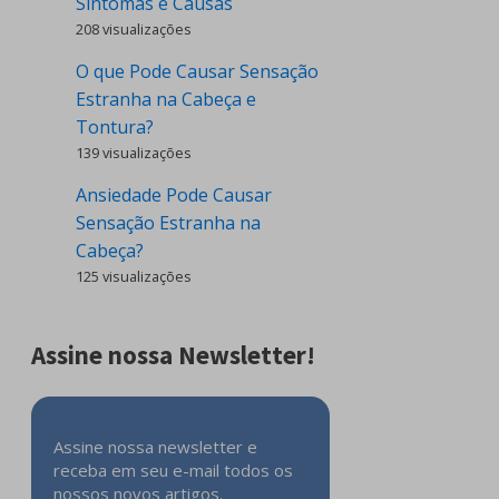
Sintomas e Causas
208 visualizações
O que Pode Causar Sensação
Estranha na Cabeça e
Tontura?
139 visualizações
Ansiedade Pode Causar
Sensação Estranha na
Cabeça?
125 visualizações
Assine nossa Newsletter!
Assine nossa newsletter e
receba em seu e-mail todos os
nossos novos artigos.