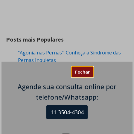
Posts mais Populares
“Agonia nas Pernas”: Conheça a Síndrome das
Pernas Inquietas
261 visualizações
Fechar
Tremor de Frio: Quando Desconfiar de uma
Agende sua consulta online por
Condição Neurológica?
251 visualizações
telefone/Whatsapp:
Dormência nas Pernas - Sintomas e Causas
216 visualizações
11 3504-4304
O que Pode Causar Sensação Estranha na
Cabeça e Tontura?