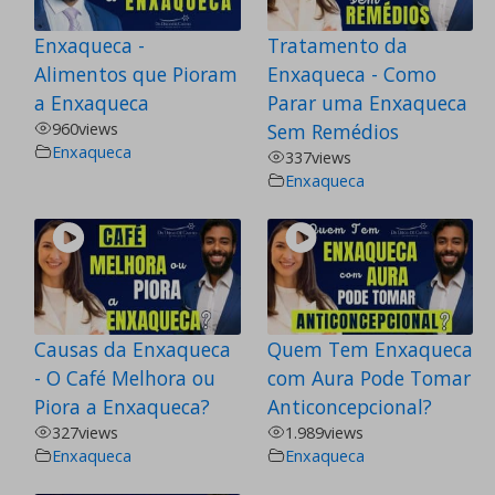
Enxaqueca -
Tratamento da
Alimentos que Pioram
Enxaqueca - Como
a Enxaqueca
Parar uma Enxaqueca
960
views
Sem Remédios
Enxaqueca
337
views
Enxaqueca
Causas da Enxaqueca
Quem Tem Enxaqueca
- O Café Melhora ou
com Aura Pode Tomar
Piora a Enxaqueca?
Anticoncepcional?
327
views
1.989
views
Enxaqueca
Enxaqueca