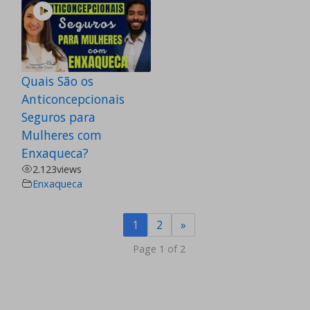
Quais São os
Anticoncepcionais
Seguros para
Mulheres com
Enxaqueca?
2.123
views
Enxaqueca
1
2
»
Page 1 of 2