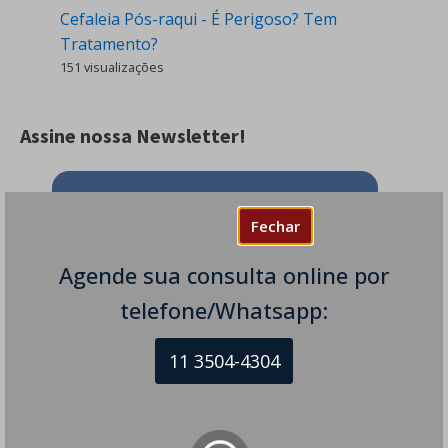
Cefaleia Pós-raqui - É Perigoso? Tem
Tratamento?
151 visualizações
Assine nossa Newsletter!
Assine nossa newsletter e receba em
Fechar
seu e-mail todos os nossos novos
artigos.
Agende sua consulta online por
telefone/Whatsapp:
11 3504-4304